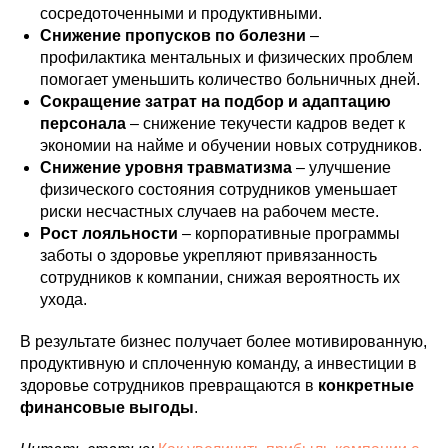
сосредоточенными и продуктивными.
Снижение пропусков по болезни
–
профилактика ментальных и физических проблем
Всероссийский проект
Скачать приложение
помогает уменьшить количество больничных дней.
«Корпоративное благополучие»
ООО МИП «Новая Ремедика»,
Сокращение затрат на подбор и адаптацию
тел.:
+7 (495) 291-15-24
ОГРН 1 127 746 046 834
персонала
– снижение текучести кадров ведет к
ИНН 7 704 799 897, КПП 771
App
RuStore
901 001
экономии на найме и обучении новых сотрудников.
Store
Снижение уровня травматизма
– улучшение
физического состояния сотрудников уменьшает
Скачать с сайта
AppGallery
риски несчастных случаев на рабочем месте.
Рост лояльности
– корпоративные программы
Часто задаваемые вопросы
заботы о здоровье укрепляют привязанность
GooglePlay
WEB
Политика конфиденциальности
версия
сотрудников к компании, снижая вероятность их
Health Balance Privacy
Policy
Правила и требования
ухода.
Требования для корректной
работы приложения Health
Balance
В результате бизнес получает более мотивированную,
Стоимость программного
обеспечения
продуктивную и сплоченную команду, а инвестиции в
Руководство пользователя
здоровье сотрудников превращаются в
конкретные
Инструкция по установке
Пользовательcкое соглашение
финансовые выгоды
.
User agreement
Cоздано на средства
Полная информация о
Фонда Бортника
приложении
© Корпоративное