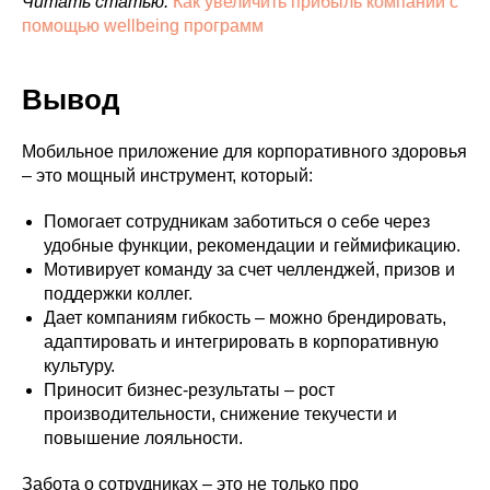
Читать статью:
Как увеличить прибыль компании с
Web
благополучие 2025
Калькулятор экономических
помощью wellbeing программ
потерь от заболеваемости и
Разработка сайта
презентеизма
Вывод
Мобильное приложение для корпоративного здоровья
– это мощный инструмент, который:
Помогает сотрудникам заботиться о себе через
удобные функции, рекомендации и геймификацию.
Мотивирует команду за счет челленджей, призов и
поддержки коллег.
Дает компаниям гибкость – можно брендировать,
адаптировать и интегрировать в корпоративную
культуру.
Приносит бизнес-результаты – рост
производительности, снижение текучести и
повышение лояльности.
Забота о сотрудниках – это не только про