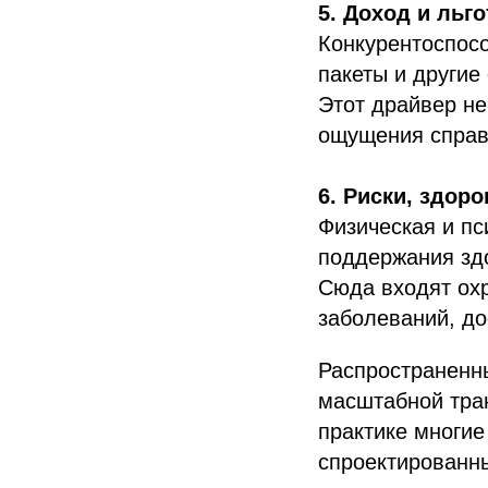
5. Доход и льг
Конкурентоспосо
пакеты и други
Этот драйвер не
ощущения справ
6. Риски, здор
Физическая и пс
поддержания здо
Сюда входят охр
заболеваний, до
Распространенны
масштабной тра
практике многие
спроектированны