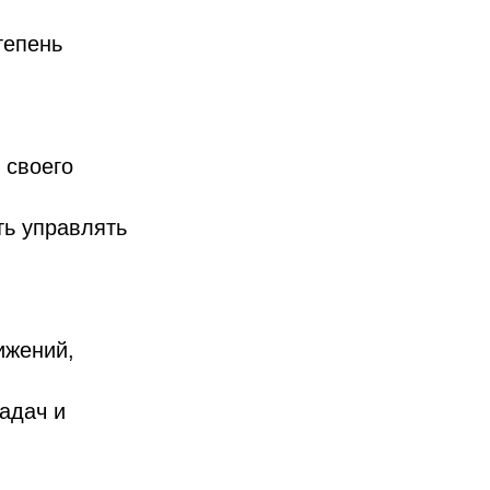
тепень
 своего
ть управлять
ижений,
адач и