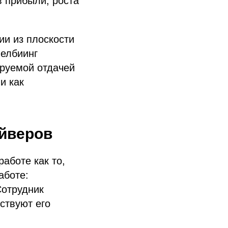
в прибыли, роста
ии из плоскости
велбиинг
ируемой отдачей
и как
айверов
аботе как то,
аботе:
Сотрудник
тствуют его