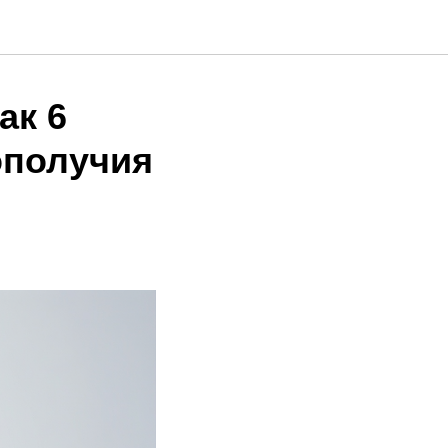
ак 6
ополучия