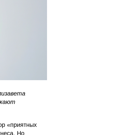
лизавета
ижают
ор «приятных
неса. Но