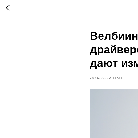
Велбиинг
драйвер
дают из
2026-02-02 11:31