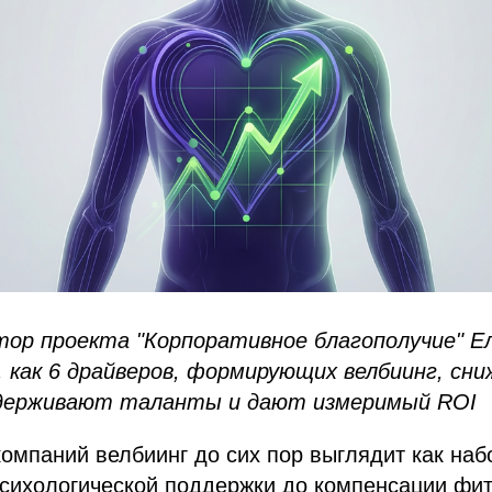
тор проекта "Корпоративное благополучие" Е
, как 6 драйверов, формирующих велбиинг, сн
удерживают таланты и дают измеримый ROI
омпаний велбиинг до сих пор выглядит как наб
сихологической поддержки до компенсации фит