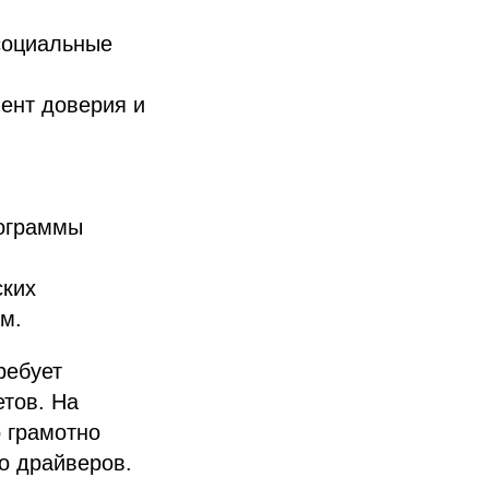
 социальные
ент доверия и
рограммы
ских
м.
ребует
тов. На
о грамотно
о драйверов.