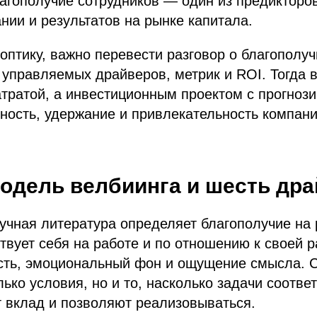
агополучие сотрудников — один из предикторо
нии и результатов на рынке капитала.
оптику, важно перевести разговор о благополуч
 управляемых драйверов, метрик и ROI. Тогда 
атратой, а инвестиционным проектом с прогноз
ность, удержание и привлекательность компани
одель велбиинга и шесть др
чная литература определяет благополучие на р
ствует себя на работе и по отношению к своей р
сть, эмоциональный фон и ощущение смысла. 
лько условия, но и то, насколько задачи соотве
 вклад и позволяют реализовываться.​