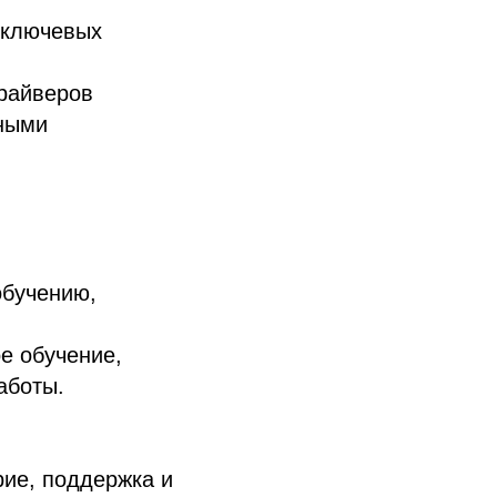
 ключевых
райверов
тными
обучению,
е обучение,
аботы.
рие, поддержка и