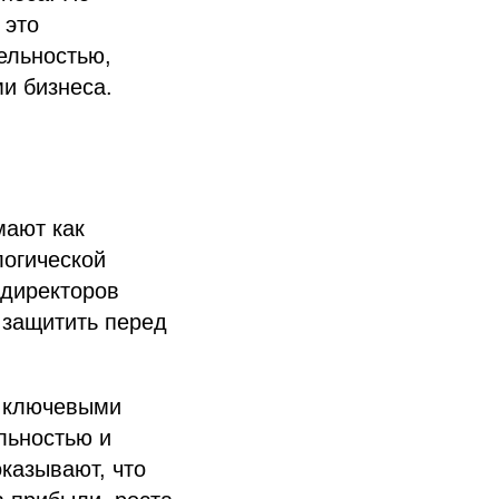
 это
ельностью,
и бизнеса.
мают как
логической
 директоров
 защитить перед
с ключевыми
льностью и
казывают, что