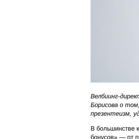
Велбиинг-дирек
Борисова о том
презентеизм, 
В большинстве к
бонусов» — от п