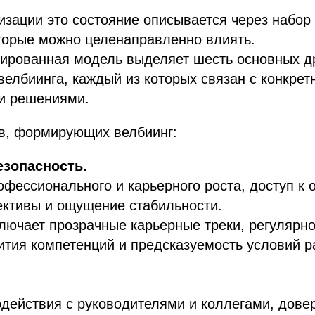
изации это состояние описывается через набор
торые можно целенаправленно влиять.
тированная модель выделяет шесть основных д
велбиинга, каждый из которых связан с конкре
и решениями.
в, формирующих велбиинг:
езопасность.
фессионального и карьерного роста, доступ к 
ективы и ощущение стабильности.
лючает прозрачные карьерные треки, регулярно
тия компетенций и предсказуемость условий р
действия с руководителями и коллегами, дове