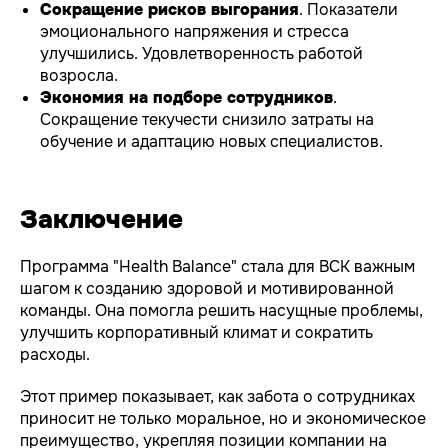
Сокращение рисков выгорания
. Показатели
эмоционального напряжения и стресса
улучшились. Удовлетворенность работой
возросла.
Экономия на подборе сотрудников
.
Сокращение текучести снизило затраты на
Скачать приложение
Всероссийский проект
обучение и адаптацию новых специалистов.
«Корпоративное благополучие»
ООО МИП «Новая Ремедика»,
тел.:
+7 (495) 291-15-24
ОГРН 1 127 746 046 834
ИНН 7 704 799 897, КПП 771 901
App
RuStore
001
Заключение
Store
Скачать с сайта
AppGallery
Программа "Health Balance" стала для ВСК важным
шагом к созданию здоровой и мотивированной
команды. Она помогла решить насущные проблемы,
Часто задаваемые вопросы
GooglePlay
WEB
Политика конфиденциальности
улучшить корпоративный климат и сократить
версия
Health Balance Privacy
Policy
расходы.
Правила и требования
Требования для корректной
работы приложения Health
Этот пример показывает, как забота о сотрудниках
Balance
Стоимость программного
приносит не только моральное, но и экономическое
обеспечения
Руководство пользователя
преимущество, укрепляя позиции компании на
Инструкция по установке