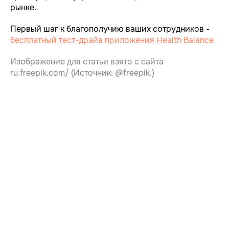
рынке.
Пользовательcкое соглашение
User agreement
Cоздано на средства
Полная информация о
Фонда Бортника
Первый шаг к благополучию ваших сотрудников -
приложении
© Корпоративное
Web
благополучие 2025
бесплатный тест-драйв приложения Health Balance
Калькулятор экономических
потерь от заболеваемости и
Разработка сайта
презентеизма
Изображение для статьи взято с сайта
ru.freepik.com/
(Источник: @freepik.)