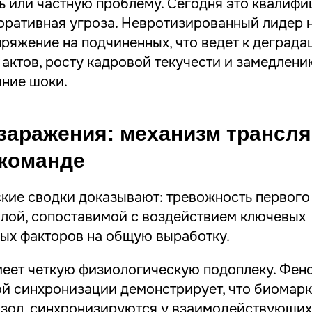
ь или частную проблему. Сегодня это квалифи
оративная угроза. Невротизированный лидер 
ряжение на подчиненных, что ведет к деграда
 актов, росту кадровой текучести и замедлен
шние шоки.
заражения: механизм трансл
 команде
кие сводки доказывают: тревожность первого
силой, сопоставимой с воздействием ключевых
ых факторов на общую выработку.
меет четкую физиологическую подоплеку. Фен
й синхронизации демонстрирует, что биомарк
изол, синхронизируются у взаимодействующих