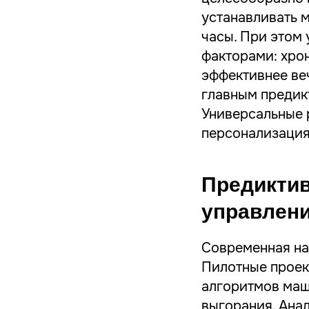
устанавливать 
часы. При этом
факторами: хро
эффективнее веч
главным предик
Универсальные 
персонализация
Предиктив
управлен
Современная на
Пилотные проек
алгоритмов маш
выгорания. Ана