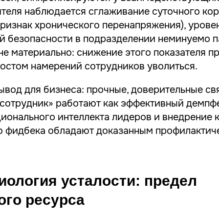
ителя наблюдается сглаживание суточного ко
признак хронического перенапряжения), урове
й безопасности в подразделении неминуемо п
не материально: снижение этого показателя п
ростом намерений сотрудников уволиться.
ывод для бизнеса: прочные, доверительные св
сотрудник» работают как эффективный демпф
ционального интеллекта лидеров и внедрение 
о фидбека обладают доказанным профилактич
ология усталости: предел
ого ресурса