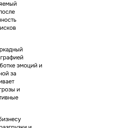
ряемый
после
чность
рисков
иркадный
ографией
ботке эмоций и
ной за
ивает
грозы и
ктивные
бизнесу
разгрузки и