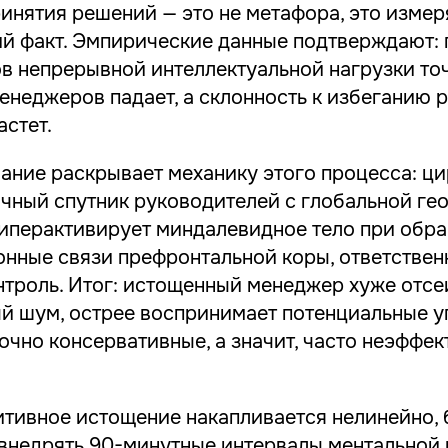
ринятия решений — это не метафора, это изме
й факт. Эмпирические данные подтверждают: 
ов непрерывной интеллектуальной нагрузки то
енеджеров падает, а склонность к избеганию 
стет.
ние раскрывает механику этого процесса: ц
ичный спутник руководителей с глобальной ге
гиперактивирует миндалевидное тело при обра
онные связи префронтальной коры, ответствен
нтроль. Итог: истощенный менеджер хуже отсе
 шум, острее воспринимает потенциальные у
очно консервативные, а значит, часто неэффе
итивное истощение накапливается нелинейно, 
внедрять 90-минутные интервалы ментальной 