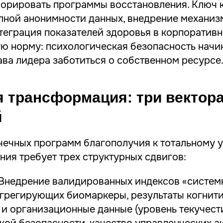
орировать программы восстановления. Ключ 
лной анонимности данных, внедрение механиз
теграция показателей здоровья в корпоративн
ю норму: психологическая безопасность начи
ава лидера заботиться о собственном ресурсе
 трансформация: три вектор
й
чечных программ благополучия к тотальному 
ия требует трех структурных сдвигов:
Внедрение валидированных индексов «систем
агрегирующих биомаркеры, результаты когнит
 и организационные данные (уровень текучести