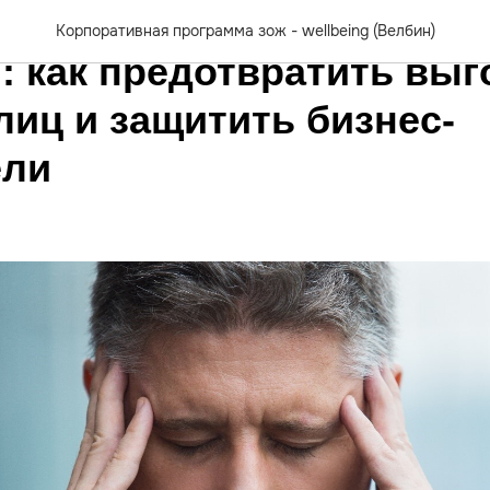
ология управленческих
Корпоративная программа зож - wellbeing (Велбин)
: как предотвратить выг
лиц и защитить бизнес-
ели