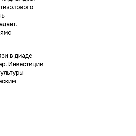
ртизолового
нь
адает.
рямо
язи в диаде
ер. Инвестиции
культуры
еским