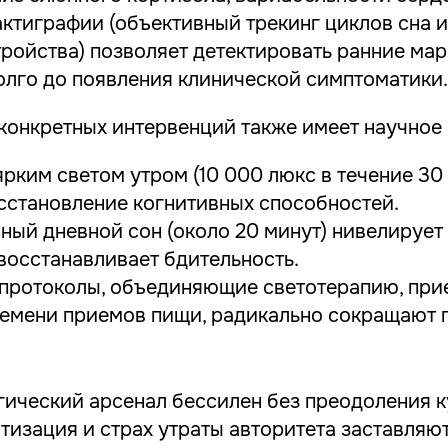
актиграфии (объективный трекинг циклов сна 
тройства) позволяет детектировать ранние ма
олго до появления клинической симптоматики.
конкретных интервенций также имеет научное
рким светом утром (10 000 люкс в течение 30
сстановление когнитивных способностей.
ный дневной сон (около 20 минут) нивелирует
восстанавливает бдительность.
протоколы, объединяющие светотерапию, при
емени приемов пищи, радикально сокращают 
гический арсенал бессилен без преодоления к
тизация и страх утраты авторитета заставляют