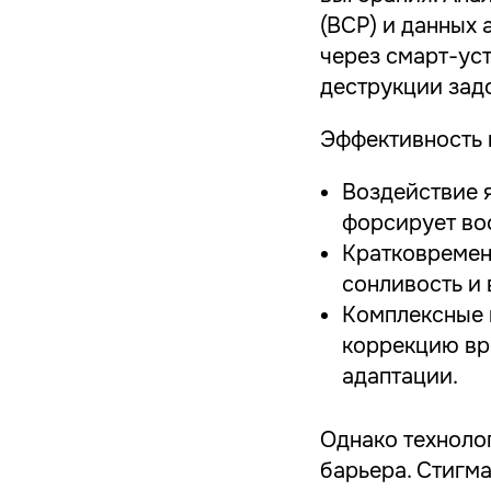
(ВСР) и данных 
через смарт-ус
деструкции зад
Эффективность 
Воздействие я
форсирует во
Кратковремен
сонливость и 
Комплексные 
коррекцию вр
адаптации.
Однако техноло
барьера. Стигма