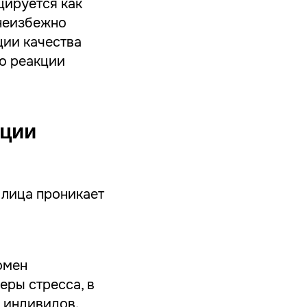
цируется как
неизбежно
ции качества
ию реакции
яции
 лица проникает
омен
еры стресса, в
 индивидов.