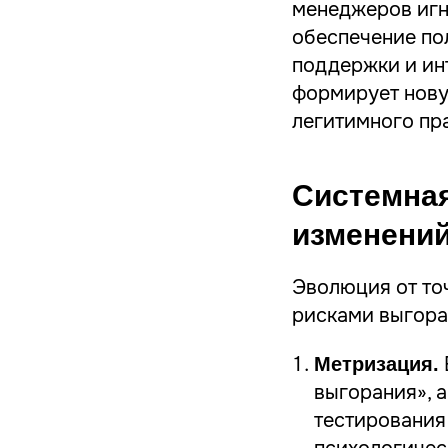
менеджеров игн
обеспечение по
поддержки и ин
формирует нову
легитимного пр
Системная
изменени
Эволюция от то
рисками выгоран
Метризация.
выгорания», 
тестирования