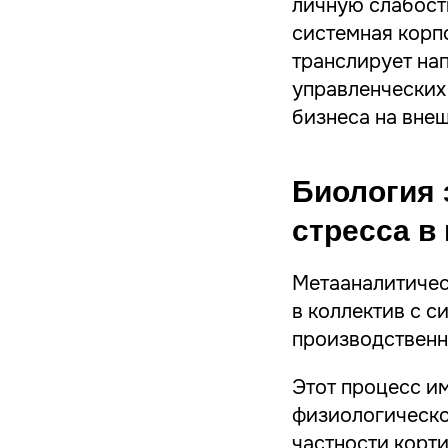
личную слабост
системная корп
транслирует нап
управленческих
бизнеса на вне
Биология 
стресса в
Метааналитичес
в коллектив с 
производственн
Этот процесс и
физиологическо
частности корт