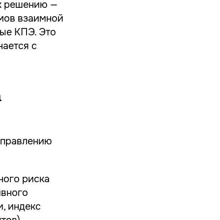
к решению —
мов взаимной
ые КПЭ. Это
нается с
.
а
управлению
ного риска
ивного
, индекс