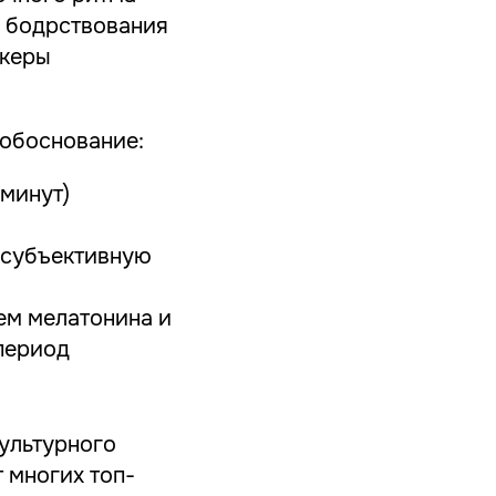
и бодрствования
ркеры
 обоснование:
 минут)
 субъективную
ем мелатонина и
период
ультурного
 многих топ-