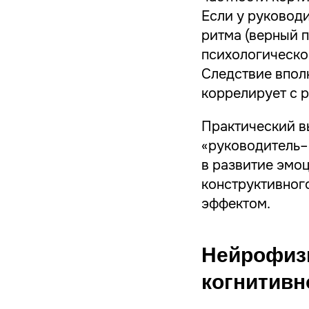
Если у руковод
ритма (верный 
психологическо
Следствие впол
коррелирует с 
Практический в
«руководитель–
в развитие эмо
конструктивног
эффектом.
Нейрофизи
когнитивн