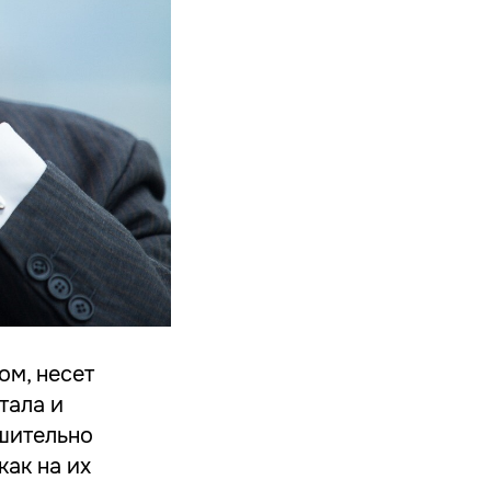
м, несет
тала и
шительно
ак на их