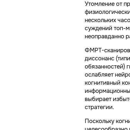
Утомление от п
физиологически
нескольких час
суждений топ-м
неоправданно ра
ФМРТ-сканирова
диссонанс (тип
обязанностей) 
ослабляет нейр
когнитивный ко
информационный
выбирает избыт
стратегии.
Поскольку когн
целесообразно 