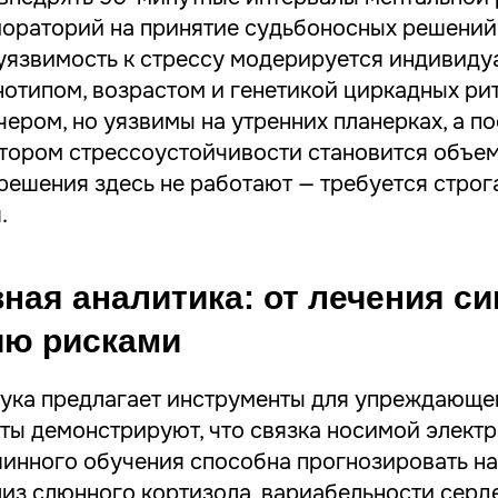
мораторий на принятие судьбоносных решений
 уязвимость к стрессу модерируется индивид
нотипом, возрастом и генетикой циркадных ри
ером, но уязвимы на утренних планерках, а по
тором стрессоустойчивости становится объем
решения здесь не работают — требуется строг
.
ная аналитика: от лечения с
ию рисками
ука предлагает инструменты для упреждающег
ты демонстрируют, что связка носимой электр
инного обучения способна прогнозировать н
лиз слюнного кортизола, вариабельности серд