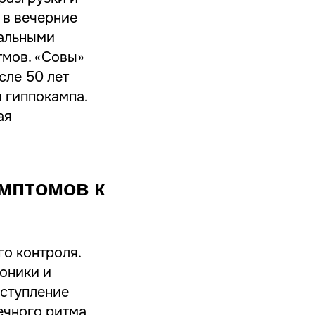
 в вечерние
уальными
тмов. «Совы»
сле 50 лет
 гиппокампа.
ая
имптомов к
о контроля.
оники и
аступление
ечного ритма